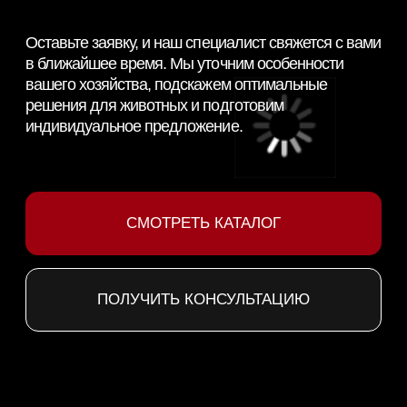
ПОСТАВЩИК
КОРМОВЫХ РЕШЕНИЙ
НАВИГАЦИЯ
КАТЕГОРИИ
Главная
Скотоводство
Каталог
Свиноводство
О компании
Птицеводство
Направления
Рыбоводство
Партнеры
Ферменты
Контакты
КОНТАКТНАЯ ИНФОРМАЦИЯ
+7 966 937 09 69
Nordfeedspb@yandex.ru
Адрес: Ленинградская обл., Гатчинский р-
н., д. Большие Колпаны, ул. 30 Лет
Победы, д. 1, пом. 105