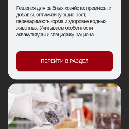
Наш каталог включает полный комплекс товаров,
необходимых для повышения продуктивности и
эффективности хозяйств любого масштаба. Мы
предлагаем решения, разработанные специально
для животноводства, свиноводства, птицеводства
и аквакультуры, с учётом современных технологий,
стандартов качества и требований отрасли.
Здесь вы найдёте всё, что нужно для поддержания
здоровья животных, улучшения показателей роста
и оптимизации производственных процессов.
ПОЧЕМУ ВЫБИРАЮТ НАШУ ПРОДУКЦИЮ
Мы поставляем только проверенные и
сертифицированные решения, которые прошли
многократные испытания и зарекомендовали себя
на предприятиях в сферах скотоводства,
свиноводства
, птицеводства и аквакультуры.
Наши преимущества:
Продукция, эффективность которой
подтверждена практикой