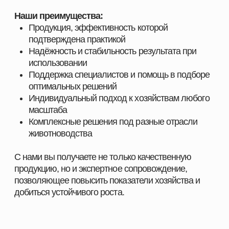
Каталог
Свиноводство
О компании
Птицеводство
Направления
Рыбоводство
Партнеры
Ферменты
Контакты
КОНТАКТНАЯ ИНФОРМАЦИЯ
+7 966 937 09 69
Nordfeedspb@yandex.ru
Адрес: Ленинградская обл., Гатчинский р-
н., д. Большие Колпаны, ул. 30 Лет
Победы, д. 1, пом. 105
ОСТАВИТЬ ЗАЯВКУ