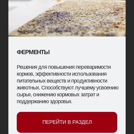
Надёжность и стабильность результата при
использовании
Поддержка специалистов и помощь в подборе
оптимальных решений
Индивидуальный подход к хозяйствам любого
масштаба
Комплексные решения под разные отрасли
животноводства
С нами вы получаете не только качественную
продукцию, но и экспертное сопровождение,
позволяющее повысить показатели хозяйства и
добиться устойчивого роста.