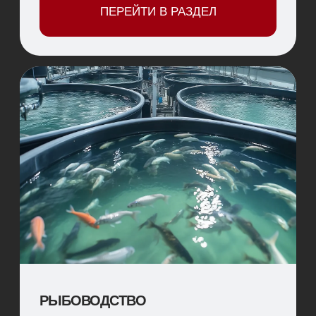
Решения для повышения переваримости
кормов, эффективности использования
питательных веществ и продуктивности
животных. Способствуют лучшему усвоению
сырья, снижению кормовых затрат и
поддержанию здоровья.
ПЕРЕЙТИ В РАЗДЕЛ
ШИРОКИЙ АССОРТИМЕНТ
ПРОДУКЦИИ ДЛЯ ВАШЕГО
ХОЗЯЙСТВА