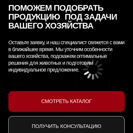
НАВИГАЦИЯ
КАТЕГОРИИ
Главная
Скотоводство
Каталог
Свиноводство
О компании
Птицеводство
Направления
Рыбоводство
Партнеры
Ферменты
Контакты
КОНТАКТНАЯ ИНФОРМАЦИЯ
+7 966 937 09 69
Nordfeedspb@yandex.ru
Адрес: Ленинградская обл., Гатчинский р-
н., д. Большие Колпаны, ул. 30 Лет
Победы, д. 1, пом. 105
ОСТАВИТЬ ЗАЯВКУ