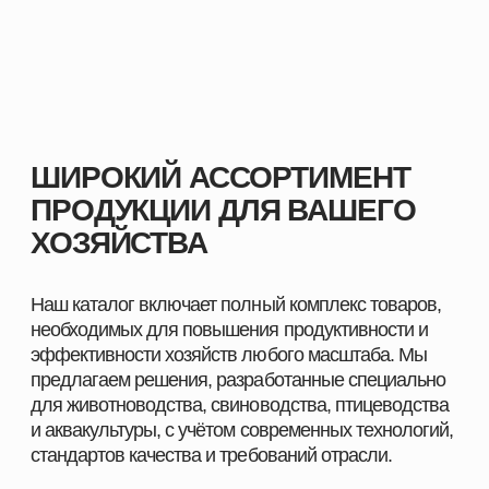
ПРОДУКЦИИ ДЛЯ ВАШЕГО
ХОЗЯЙСТВА
Наш каталог включает полный комплекс товаров,
необходимых для повышения продуктивности и
эффективности хозяйств любого масштаба. Мы
предлагаем решения, разработанные специально
для животноводства, свиноводства, птицеводства
и аквакультуры, с учётом современных технологий,
стандартов качества и требований отрасли.
Здесь вы найдёте всё, что нужно для поддержания
здоровья животных, улучшения показателей роста
и оптимизации производственных процессов.
ПОЧЕМУ ВЫБИРАЮТ НАШУ ПРОДУКЦИЮ
Мы поставляем только проверенные и
сертифицированные решения, которые прошли
многократные испытания и зарекомендовали себя
на предприятиях в сферах скотоводства,
свиноводства
, птицеводства и аквакультуры.