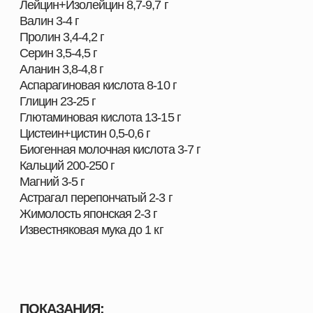
НОРМА ВВОДА:
Телята от 0 до 3 месяцев.
В качестве дополнения к основному рациону
курсами по 5-7 дней в дозировке 0,5 г/л молока
или воды.
В качестве основного источника витаминов и
минералов применять на постоянной основе
0,3 г/л молока или воды.
Ремонтный молодняк.
5-10 г/кг комбикорма.
Телки случного возраста.
10-20 г/кг комбикорма.
Взрослое продуктивное стадо.
10-20 г/кг комбикорма.
За 15-20 дней до осеменения или случки и 10-
20 дней после.
За 15-20 дней до родов (отела, окота) и 10-20
дней после.
За 10-15 дней до планируемого
технологического или теплового стресса и 15-