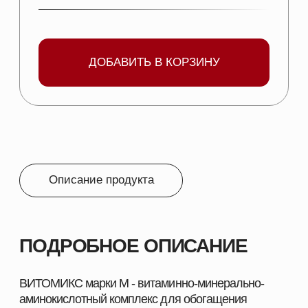
СОСТАВ:
В 1 л кормовой добавки
Витамин А 6-7 млн. МЕ
Витамин D3 50-55 тыc. МЕ
Витамин Е 17-20 г
Витамин В1 0,45-0,55 г
Витамин В2 1,5-1,7 г
Витамин В6 0,8-1 г
Витамин В12 18-22 мг
Витамин РР 5-7 г
Витамин К3 0,5-0,7 г
Витамин С 5-6 г
Витамин В5 (пантотенат Са) 3-5 г
Биотин (Н, В7) 50-60 мг
Фолиевая кислота (В9) 1,4-1,6 г
Бетаин 7-8 г
Цинк 8-9 г
Марганец 3-4 г
Железо 7-8 г
Медь 0,6-0,8 г
Кобальт 8-10 мг
Йод 50-60 мг