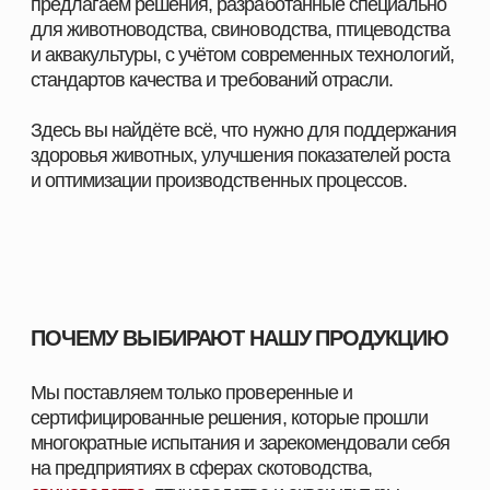
ПОСТАВЩИК
КОРМОВЫХ РЕШЕНИЙ
НАВИГАЦИЯ
КАТЕГОРИИ
Главная
Скотоводство
Каталог
Свиноводство
О компании
Птицеводство
Направления
Рыбоводство
Партнеры
Ферменты
Контакты