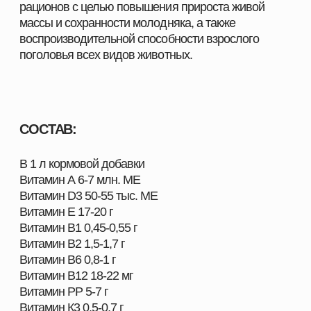
Селен 25-35 мг
Метионин 2-2,2 г
Лизин 10-12 г
Треонин 2,5-3,5 г
Аргенин 5-5,5 г
Тирозин 2-2,5 г
Фенилаланин 3-4 г
Гистидин 1-2 г
Лейцин+Изолейцин 8,7-9,7 г
Валин 3-4 г
Пролин 3,4-4,2 г
Серин 3,5-4,5 г
Аланин 3,8-4,8 г
Аспарагиновая кислота 8-10 г
Глицин 23-25 г
Глютаминовая кислота 13-15 г
Цистеин+цистин 0,5-0,6 г
Биогенная молочная кислота 3-7 г
Кальций 200-250 г
Магний 3-5 г
Астрагал перепончатый 2-3 г
Жимолость японская 2-3 г
Известняковая мука до 1 кг
ПОКАЗАНИЯ: