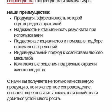
КОНТАКТНАЯ ИНФОРМАЦИЯ
+7 966 937 09 69
Nordfeedspb@yandex.ru
Адрес: Ленинградская обл., Гатчинский р-
н., д. Большие Колпаны, ул. 30 Лет
Победы, д. 1, пом. 105
ОСТАВИТЬ ЗАЯВКУ
© 2026 NORDFEED
Все права защищены
Политикой конфиденциальности
Сайт разработан