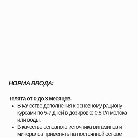
Здесь вы найдёте всё, что нужно для поддержания
здоровья животных, улучшения показателей роста
и оптимизации производственных процессов.
ПОЧЕМУ ВЫБИРАЮТ НАШУ ПРОДУКЦИЮ
Мы поставляем только проверенные и
сертифицированные решения, которые прошли
многократные испытания и зарекомендовали себя
на предприятиях в сферах скотоводства,
свиноводства
, птицеводства и аквакультуры.
Наши преимущества:
Продукция, эффективность которой
подтверждена практикой
Надёжность и стабильность результата при
использовании
Поддержка специалистов и помощь в подборе
оптимальных решений
Индивидуальный подход к хозяйствам любого
масштаба
Комплексные решения под разные отрасли