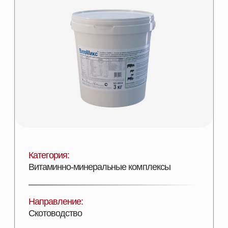
Категория:
Витаминно-минеральные комплексы
Направление:
Скотоводство
Назначение:
Лечение и профилактика гиповитоминозов
Состав:
Комплекс витаминов и минералов
Эффективность:
Увеличение ССП и продуктивности
Лицензии:
Сертифицирован