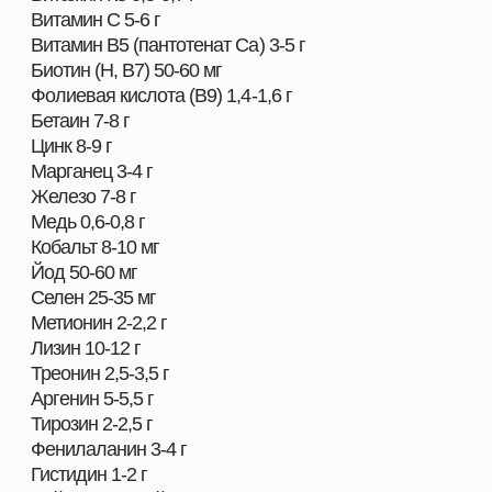
полноценное формирование фолликулов и
созревания яйцеклеток;
повышение качества эякулята;
улучшение эффективности оплодотворения;
минимизация нарушений развития или гибели
эмбриона;
повышение иммунитета и сохранности
новорожденного молодняка;
увеличение прироста живой массы;
повышение качества молозива;
нормализация функций эндокринной и
иммунной систем.
Применяется в качестве препарата в схеме для
профилактики стрессов.