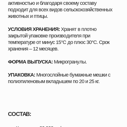
Для улучшения переваримости рациона,
разрушения трудноперевариваемых
компонентов.
Для комплексного воздействия на
некрахмалистые полисахариды и другие
антипитательные факторы.
Для минимизации развития расстройств
пищеварения.
Для снижения стоимости кормления,
улучшения зоотехнических показателей.
Для снижения негативного влияния кормов
низкого качества на здоровье и продуктивные
показатели.
ДОЗИРОВКА:
Для всех видов рыб:
> 50-150 г/т корма.