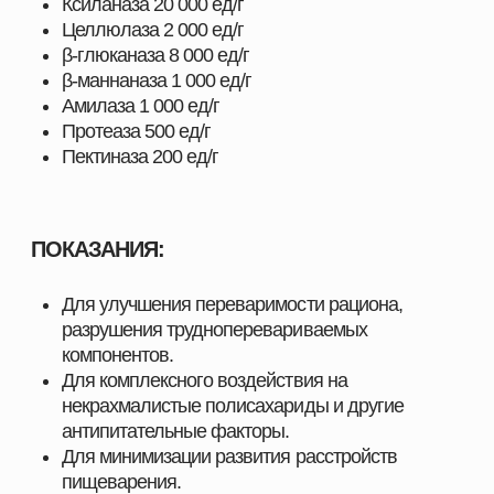
ШИРОКИЙ АССОРТИМЕНТ
ПРОДУКЦИИ ДЛЯ ВАШЕГО
ХОЗЯЙСТВА
Наш каталог включает полный комплекс товаров,
необходимых для повышения продуктивности и
эффективности хозяйств любого масштаба. Мы
предлагаем решения, разработанные специально
для животноводства, свиноводства, птицеводства
и аквакультуры, с учётом современных технологий,
стандартов качества и требований отрасли.
Здесь вы найдёте всё, что нужно для поддержания
здоровья животных, улучшения показателей роста
и оптимизации производственных процессов.
ПОЧЕМУ ВЫБИРАЮТ НАШУ ПРОДУКЦИЮ
Мы поставляем только проверенные и
сертифицированные решения, которые прошли