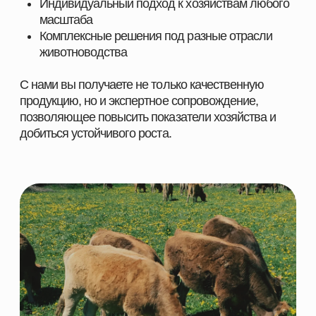
ПОСТАВЩИК
КОРМОВЫХ РЕШЕНИЙ
НАВИГАЦИЯ
КАТЕГОРИИ
Главная
Скотоводство
Каталог
Свиноводство
О компании
Птицеводство
Направления
Рыбоводство
Партнеры
Ферменты
Контакты
КОНТАКТНАЯ ИНФОРМАЦИЯ
+7 966 937 09 69
Nordfeedspb@yandex.ru
Адрес: Ленинградская обл., Гатчинский р-
н., д. Большие Колпаны, ул. 30 Лет
Победы, д. 1, пом. 105