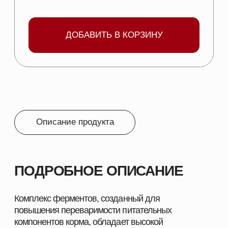
УСЛОВИЯ ХРАНЕНИЯ:
Хранят в плотно
закрытой упаковке производителя при
температуре от минус 15°С до плюс 30°С. Срок
хранения – 12 месяцев.
ФОРМА ВЫПУСКА:
Микрогранулы.
УПАКОВКА:
Многослойные бумажные мешки с
полиэтиленовым вкладышем по 20 и 25 кг.
СОСТАВ:
Ксиланаза 20 000 ед/г
Целлюлаза 2 000 ед/г
β-глюканаза 8 000 ед/г
β-маннаназа 1 000 ед/г
Амилаза 1 000 ед/г
Протеаза 500 ед/г
Пектиназа 200 ед/г
ПОКАЗАНИЯ: