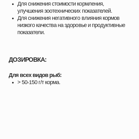
многократные испытания и зарекомендовали себя
на предприятиях в сферах скотоводства,
свиноводства
, птицеводства и аквакультуры.
Наши преимущества:
Продукция, эффективность которой
подтверждена практикой
Надёжность и стабильность результата при
использовании
Поддержка специалистов и помощь в подборе
оптимальных решений
Индивидуальный подход к хозяйствам любого
масштаба
Комплексные решения под разные отрасли
животноводства
С нами вы получаете не только качественную
продукцию, но и экспертное сопровождение,
позволяющее повысить показатели хозяйства и
добиться устойчивого роста.