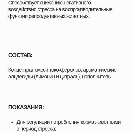
ветеринарных обработках, взятии спермы,
искусственном осеменении животных;
Для восстановления половых функций
животных в период стрессов;
Для свиноматок в конце супоросности
(увеличение молочной продуктивности за счет
снижения уровня стресса).
ШИРОКИЙ АССОРТИМЕНТ
ПРОДУКЦИИ ДЛЯ ВАШЕГО
ХОЗЯЙСТВА
Наш каталог включает полный комплекс товаров,
необходимых для повышения продуктивности и
эффективности хозяйств любого масштаба. Мы
предлагаем решения, разработанные специально
для животноводства, свиноводства, птицеводства