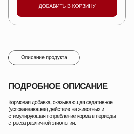
СОСТАВ:
Концентрат смеси токо-феролов, ароматические
альдегиды (лимонин и цитраль), наполнитель.
ПОКАЗАНИЯ:
Для регуляции потребления корма животными
в период стресса;
При суб-хронических стрессах (температурный
стресс, технологический стресс,
перегруппировка и др.);
Для повышения категорийности тушек за счет
снижения уровня травматизма птицы при
отлове и транспортировке в цех убоя и
переработки;
Для снижения негативного воздействия
стресса на интенсивность яйценоскости;
Для повышения однородности поголовья.
Для снижения уровня стрессов и
агрессивности при перегруппировке,