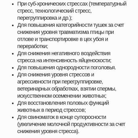
и аквакультуры, с учётом современных технологий,
стандартов качества и требований отрасли.
Здесь вы найдёте всё, что нужно для поддержания
здоровья животных, улучшения показателей роста
и оптимизации производственных процессов.
ПОЧЕМУ ВЫБИРАЮТ НАШУ ПРОДУКЦИЮ
Мы поставляем только проверенные и
сертифицированные решения, которые прошли
многократные испытания и зарекомендовали себя
на предприятиях в сферах скотоводства,
свиноводства
, птицеводства и аквакультуры.
Наши преимущества:
Продукция, эффективность которой
подтверждена практикой
Надёжность и стабильность результата при
использовании
Поддержка специалистов и помощь в подборе
оптимальных решений
Индивидуальный подход к хозяйствам любого