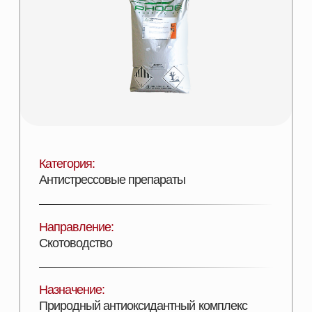
Категория:
Антистрессовые препараты
Направление:
Скотоводство
Назначение:
Природный антиоксидантный комплекс
Состав:
Концентрат токоферолов с коричным
альдегидом
Эффективность:
Улучшение физиологических показателей
Лицензии:
Сертифицирован
Вид поставки:
Фасовка в мешки по 25 кг