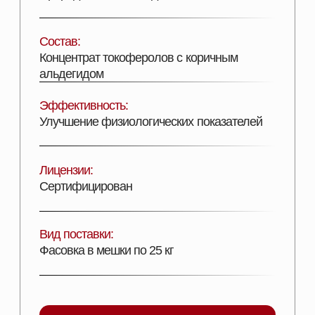
ДОБАВИТЬ В КОРЗИНУ
Описание продукта
ПОДРОБНОЕ ОПИСАНИЕ
Кормовая добавка, оказывающая седативное
(успокаивающее) действие на животных и
стимулирующая потребление корма в периоды
стресса различной этиологии.
Способствует снижению негативного
воздействия стресса на воспроизводительные
функции репродуктивных животных.