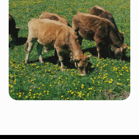
Партнеры
Ферменты
Контакты
КОНТАКТНАЯ ИНФОРМАЦИЯ
+7 966 937 09 69
Nordfeedspb@yandex.ru
Адрес: Ленинградская обл., Гатчинский р-
н., д. Большие Колпаны, ул. 30 Лет
Победы, д. 1, пом. 105
ОСТАВИТЬ ЗАЯВКУ
© 2026 NORDFEED
Все права защищены