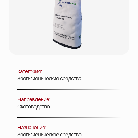
Категория:
Зоогигиенические средства
Направление:
Скотоводство
Назначение:
Зоогигиеническое средство
Состав:
Комплекс минеральных и эфирных
компонентов
Эффективность:
Улучшение зоогигиенических условий
Лицензии:
Сертифицирован
Вид поставки:
Фасовка в мешки по 25 кг