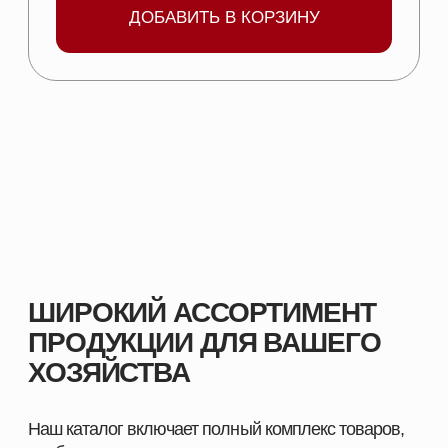
и аквакультуры, с учётом современных технологий,
стандартов качества и требований отрасли.
Здесь вы найдёте всё, что нужно для поддержания
здоровья животных, улучшения показателей роста
и оптимизации производственных процессов.
ПОЧЕМУ ВЫБИРАЮТ НАШУ ПРОДУКЦИЮ
Мы поставляем только проверенные и
сертифицированные решения, которые прошли
многократные испытания и зарекомендовали себя
на предприятиях в сферах скотоводства,
свиноводства
, птицеводства и аквакультуры.
Наши преимущества:
Продукция, эффективность которой
подтверждена практикой
Надёжность и стабильность результата при
использовании
Поддержка специалистов и помощь в подборе
оптимальных решений
Индивидуальный подход к хозяйствам любого