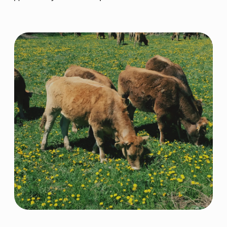
ПОСТАВЩИК
КОРМОВЫХ РЕШЕНИЙ
НАВИГАЦИЯ
КАТЕГОРИИ
Главная
Скотоводство
Каталог
Свиноводство
О компании
Птицеводство
Направления
Рыбоводство