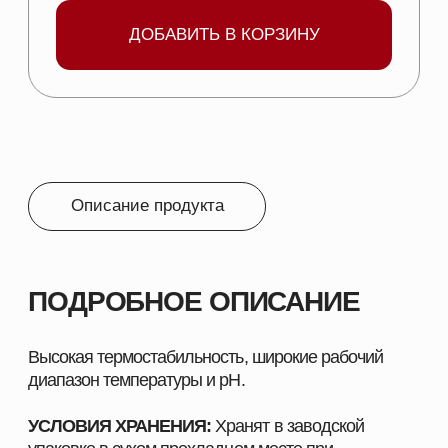
ФОРМА ВЫПУСКА:
Микрогранулы.
УПАКОВКА:
Бумажные крафт-мешки с
полиэтиленовым вкладышем по 25 кг.
СОСТАВ:
Фитаза – 250 000 ед/г.
ПОКАЗАНИЯ:
Для повышения уровня усвоения фосфора,
кальция, магния, микроэлементов, сырого
протеина и аминокислот из кормов
растительного происхождения.
Для увеличения энергетической ценность
корма.
Для нормализации обмена веществ в
организме.
Для обеспечения высоких темпов роста и
развития животных и птицы,
При снижении затрат корма на единицу
продукции.