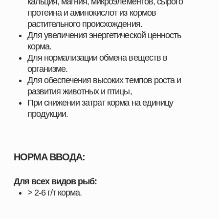
Здесь вы найдёте всё, что нужно для поддержания
здоровья животных, улучшения показателей роста
и оптимизации производственных процессов.
ПОЧЕМУ ВЫБИРАЮТ НАШУ ПРОДУКЦИЮ
Мы поставляем только проверенные и
сертифицированные решения, которые прошли
многократные испытания и зарекомендовали себя
на предприятиях в сферах скотоводства,
свиноводства
, птицеводства и аквакультуры.
Наши преимущества:
Продукция, эффективность которой
подтверждена практикой
Надёжность и стабильность результата при
использовании
Поддержка специалистов и помощь в подборе
оптимальных решений
Индивидуальный подход к хозяйствам любого
масштаба