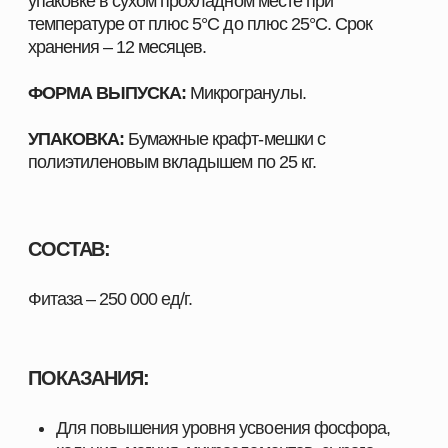
НОРМА ВВОДА:
Для всех видов рыб:
> 2-6 г/т корма.
ШИРОКИЙ АССОРТИМЕНТ
ПРОДУКЦИИ ДЛЯ ВАШЕГО
ХОЗЯЙСТВА
Наш каталог включает полный комплекс товаров,
необходимых для повышения продуктивности и
эффективности хозяйств любого масштаба. Мы
предлагаем решения, разработанные специально
для животноводства, свиноводства, птицеводства
и аквакультуры, с учётом современных технологий,
стандартов качества и требований отрасли.