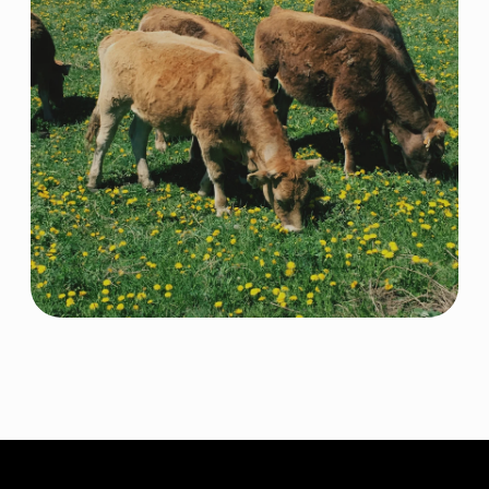
Контакты
КОНТАКТНАЯ ИНФОРМАЦИЯ
+7 966 937 09 69
Nordfeedspb@yandex.ru
Адрес: Ленинградская обл., Гатчинский р-
н., д. Большие Колпаны, ул. 30 Лет
Победы, д. 1, пом. 105
ОСТАВИТЬ ЗАЯВКУ
© 2026 NORDFEED
Все права защищены
Политикой конфиденциальности