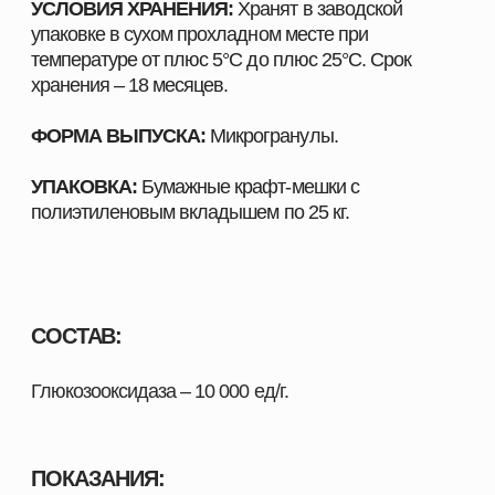
развития при снижении затрат корма на
единицу продукции.
Для повышения сохранности поголовья.
НОРМА ВВОДА:
Для всех видов рыб:
20-30 г/т корма.
ШИРОКИЙ АССОРТИМЕНТ
ПРОДУКЦИИ ДЛЯ ВАШЕГО
ХОЗЯЙСТВА
Наш каталог включает полный комплекс товаров,