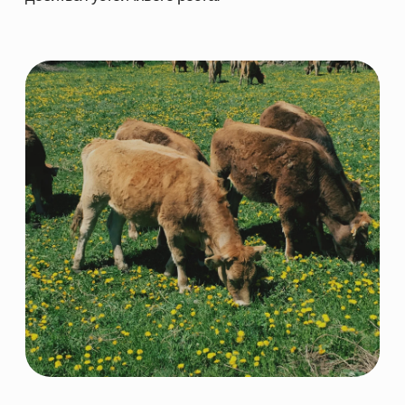
Каталог
Свиноводство
О компании
Птицеводство
Направления
Рыбоводство
Партнеры
Ферменты
Контакты
КОНТАКТНАЯ ИНФОРМАЦИЯ
+7 966 937 09 69
Nordfeedspb@yandex.ru
Адрес: Ленинградская обл., Гатчинский р-
н., д. Большие Колпаны, ул. 30 Лет
Победы, д. 1, пом. 105
ОСТАВИТЬ ЗАЯВКУ