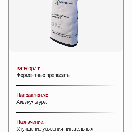
Категория:
Ферментные препараты
Направление:
Аквакультура
Назначение:
Улучшение усвоения питательных
веществ
Состав:
Глюкозооксидаза – 10 000 ед/г.
Эффективность:
Улучшение здоровья кишечника
Лицензии:
Сертифицирован
Вид поставки: