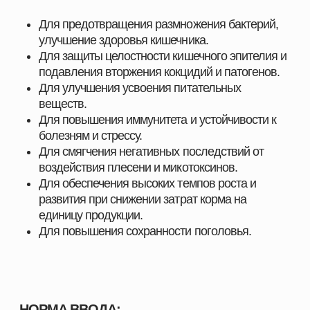
необходимых для повышения продуктивности и
эффективности хозяйств любого масштаба. Мы
предлагаем решения, разработанные специально
для животноводства, свиноводства, птицеводства
и аквакультуры, с учётом современных технологий,
стандартов качества и требований отрасли.
Здесь вы найдёте всё, что нужно для поддержания
здоровья животных, улучшения показателей роста
и оптимизации производственных процессов.
ПОЧЕМУ ВЫБИРАЮТ НАШУ ПРОДУКЦИЮ
Мы поставляем только проверенные и
сертифицированные решения, которые прошли
многократные испытания и зарекомендовали себя
на предприятиях в сферах скотоводства,
свиноводства
, птицеводства и аквакультуры.
Наши преимущества:
Продукция, эффективность которой
подтверждена практикой
Надёжность и стабильность результата при