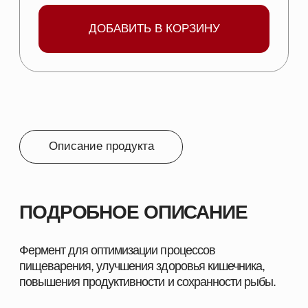
ФОРМА ВЫПУСКА:
Микрогранулы.
УПАКОВКА:
Бумажные крафт-мешки с
полиэтиленовым вкладышем по 25 кг.
СОСТАВ:
Глюкозооксидаза – 10 000 ед/г.
ПОКАЗАНИЯ:
Для предотвращения размножения бактерий,
улучшение здоровья кишечника.
Для защиты целостности кишечного эпителия и
подавления вторжения кокцидий и патогенов.
Для улучшения усвоения питательных
веществ.
Для повышения иммунитета и устойчивости к
болезням и стрессу.
Для смягчения негативных последствий от
воздействия плесени и микотоксинов.
Для обеспечения высоких темпов роста и