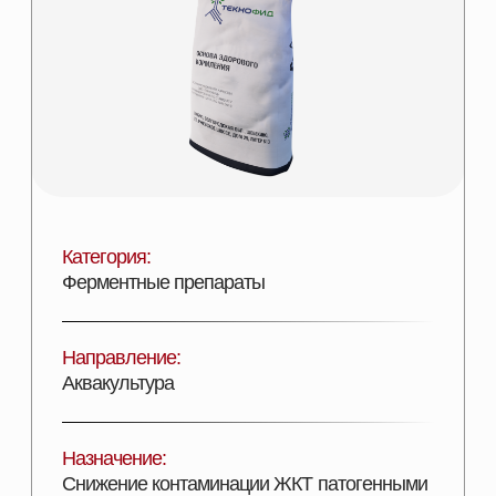
Категория:
Ферментные препараты
Направление:
Аквакультура
Назначение:
Снижение контаминации ЖКТ патогенными
бактериями
Состав:
β-глюканаза – 50 000 ед/г.
Эффективность:
Повышение энергетической ценности рациона
Лицензии:
Сертифицирован