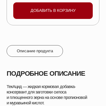
Муравьиная кислота 38%;
Пропионовая кислота 18%;
Формиат натрия 20%;
Вода до 100%.
ПОКАЗАНИЯ:
Для обработки силоса и сенажа из
свежескошенной и подвяленной зеленой
массы однолетних и многолетних трав;
Для обработки плющенного зерна;
Для повышения сохранности корма;
Для снижения вторичной порчи корма после
вскрытия упаковочных материалов.
ШИРОКИЙ АССОРТИМЕНТ