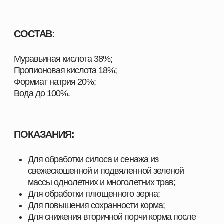
ПРОДУКЦИИ ДЛЯ ВАШЕГО
ХОЗЯЙСТВА
Наш каталог включает полный комплекс товаров,
необходимых для повышения продуктивности и
эффективности хозяйств любого масштаба. Мы
предлагаем решения, разработанные специально
для животноводства, свиноводства, птицеводства
и аквакультуры, с учётом современных технологий,
стандартов качества и требований отрасли.
Здесь вы найдёте всё, что нужно для поддержания
здоровья животных, улучшения показателей роста
и оптимизации производственных процессов.
ПОЧЕМУ ВЫБИРАЮТ НАШУ ПРОДУКЦИЮ
Мы поставляем только проверенные и
сертифицированные решения, которые прошли
многократные испытания и зарекомендовали себя
на предприятиях в сферах скотоводства,
свиноводства
, птицеводства и аквакультуры.