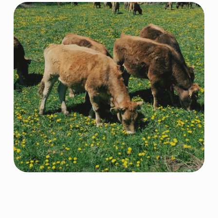
НАВИГАЦИЯ
КАТЕГОРИИ
Главная
Скотоводство
Каталог
Свиноводство
О компании
Птицеводство
Направления
Рыбоводство
Партнеры
Ферменты
Контакты
КОНТАКТНАЯ ИНФОРМАЦИЯ
+7 966 937 09 69
Nordfeedspb@yandex.ru
Адрес: Ленинградская обл., Гатчинский р-
н., д. Большие Колпаны, ул. 30 Лет
Победы, д. 1, пом. 105
ОСТАВИТЬ ЗАЯВКУ