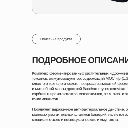
Описание продукта
ПОДРОБНОЕ ОПИСАН
Комплекс ферментированных растительных и дрожжевы
токсинов, иммуномодулятор, содержащий МОС и β-(1,3
сложного технологического процесса совместной фер
и микробной массы дрожжей Saccharomyces cerevisiae
сорбции широкого спектра микотоксинов, в т. ч. экзо- и 
контаминантов.
Проявляет выраженное антибактериальное действие, 
маннозочувствительных штаммов бактерий, является 
специфического и неспецифического иммунитета.