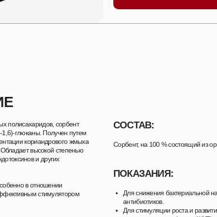
ИЕ
СОСТАВ:
х полисахаридов, сорбент
-1,6)-глюканы. Получен путем
ментации кориандрового жмыха
Сорбент, на 100 % состоящий из ор
. Обладает высокой степенью
эндотоксинов и других
ПОКАЗАНИЯ:
особенно в отношении
Для снижения бактериальной на
эффективным стимулятором
антибиотиков.
Для стимуляции роста и развит