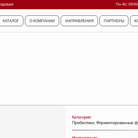
родукции
Пн–Вс: 09:00
КАТАЛОГ
О КОМПАНИИ
НАПРАВЛЕНИЯ
ПАРТНЕРЫ
К
КАТАЛОГ
О КОМПАНИИ
НАПРАВЛЕНИЯ
ПАРТНЕРЫ
К
Категория:
Пребиотики, Ферментированные ф
Направление: