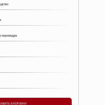
одство
а
з кориандра
БАВИТЬ В КОРЗИНУ