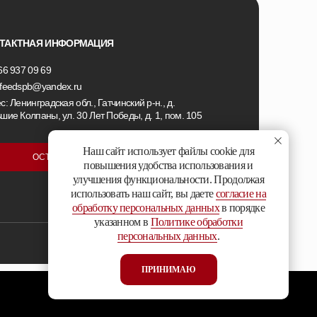
ТАКТНАЯ ИНФОРМАЦИЯ
66 937 09 69
feedspb@yandex.ru
с: Ленинградская обл., Гатчинский р-н., д.
шие Колпаны, ул. 30 Лет Победы, д. 1, пом. 105
Наш сайт использует файлы cookie для
ОСТАВИТЬ ЗАЯВКУ
повышения удобства использования и
улучшения функциональности. Продолжая
использовать наш сайт, вы даете
согласие на
обработку персональных данных
в порядке
указанном в
Политике обработки
персональных данных
.
Сайт разработан
ПРИНИМАЮ