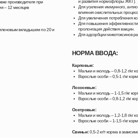
и развития нормофлоры ЖКТ).
овке производителя при
Для усиления иммунного, антио
ия – 12 месяцев
влияния окислительных процесс
Для увеличения потребления ко
Для повышения эффективности 
пролонгация действия вакцин.
иленовым вкладышем по 20 и
Для адсорбции микотоксинов ра
НОРМА ВВОДА:
Карповые:
Мальки и молодь – 0,8-1,2 г/кг к
Взрослые особи – 0,5-1 г/кг кор
Лососевые:
Мальки и молодь – 1-1,5 г/кг ко
Взрослые особи – 0,8-1,2 г/кг ко
Осетровые:
Мальки и молодь – 1,2-1,8 г/кг к
Взрослые особи – 1-1,5 г/кг кор
Свиньи:
0,5-2 кг/т корма в зависим