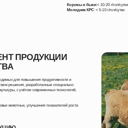
Коровы и быки:
< 10-20 г/гол/сутки
Молодняк КРС
: < 5-10 г/гол/сутки.
НТ ПРОДУКЦИИ
ТВА
ходимых для повышения продуктивности и
гаем решения, разработанные специально
акультуры, с учётом современных технологий,
ровья животных, улучшения показателей роста
УКЦИЮ