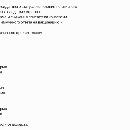
ксидантного статуса и снижения негативного
ов вследствие стрессов.
рма и снижения показателя конверсии.
иммунного ответа на вакцинацию и
зличного происхождения.
орма
ма
рма
рма
орма
ма
ости от возраста.