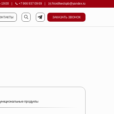
–19:00
||||
|
||||
📞
+7 966 937 09 69
||||
|
||||
✉️
Nordfeedspb@yandex.ru
ОНТАКТЫ
ЗАКАЗАТЬ ЗВОНОК
ОНТАКТЫ
ЗАКАЗАТЬ ЗВОНОК
ункциональные продукты