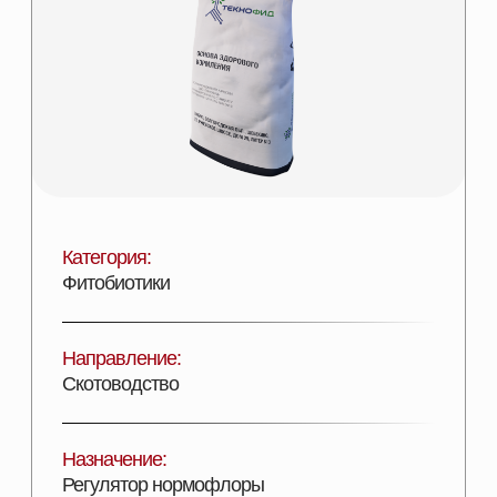
Категория:
Фитобиотики
Направление:
Скотоводство
Назначение:
Регулятор нормофлоры
Состав:
Комплекс эфирных масел
Эффективность:
Увеличение ССП и переваримости
Лицензии:
Сертифицирован
Вид поставки:
Фасовка в мешки по 25 кг