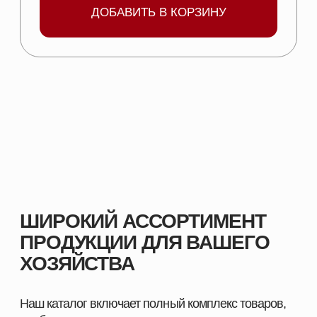
и аквакультуры, с учётом современных технологий,
стандартов качества и требований отрасли.
Здесь вы найдёте всё, что нужно для поддержания
здоровья животных, улучшения показателей роста
и оптимизации производственных процессов.
ПОЧЕМУ ВЫБИРАЮТ НАШУ ПРОДУКЦИЮ
Мы поставляем только проверенные и
сертифицированные решения, которые прошли
многократные испытания и зарекомендовали себя
на предприятиях в сферах скотоводства,
свиноводства
, птицеводства и аквакультуры.
Наши преимущества:
Продукция, эффективность которой
подтверждена практикой
Надёжность и стабильность результата при
использовании
Поддержка специалистов и помощь в подборе
оптимальных решений
Индивидуальный подход к хозяйствам любого