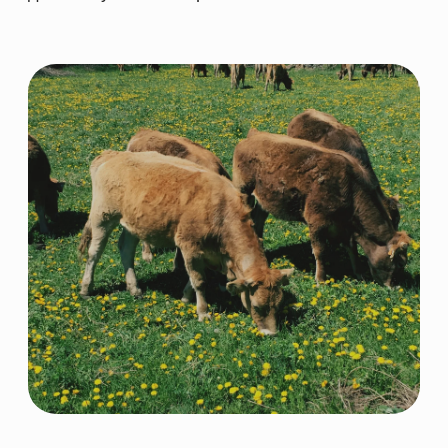
ПОСТАВЩИК
КОРМОВЫХ РЕШЕНИЙ
НАВИГАЦИЯ
КАТЕГОРИИ
Главная
Скотоводство
Каталог
Свиноводство
О компании
Птицеводство
Направления
Рыбоводство