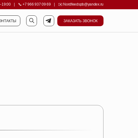
–19:00
||||
|
||||
📞
+7 966 937 09 69
||||
|
||||
✉️
Nordfeedspb@yandex.ru
ОНТАКТЫ
ЗАКАЗАТЬ ЗВОНОК
ОНТАКТЫ
ЗАКАЗАТЬ ЗВОНОК