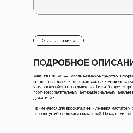
Описание продукта
ПОДРОБНОЕ ОПИСАН
МАКСИГЕЛЬ MS — Зоогигиеническое средство, в форме
снятия воспаления и отечности кожных и мышечных тка
у сельскохозяйственных животных. Гель обладает согр
противовоспалительным, антибактериальным, аналь
действиями.
Применяется для профилактики и лечения маститов у ко
лечения ушибов, отеков и воспалений. Не содержит ант