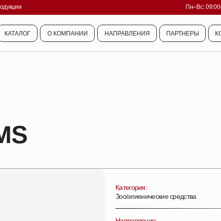
родукции
Пн–Вс: 09:00
КАТАЛОГ
О КОМПАНИИ
НАПРАВЛЕНИЯ
ПАРТНЕРЫ
К
КАТАЛОГ
О КОМПАНИИ
НАПРАВЛЕНИЯ
ПАРТНЕРЫ
К
MS
Категория:
Зоогигиенические средства
Направление: