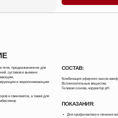
ИЕ
СОСТАВ:
 геля, предназначенное для
ней, суставов и вымени
евающим,
Комбинация эфирного масла камф
гезирующим и жаропонижающим
Вспомогательные вещества:
Гелевая основа, корректор рН.
ров и свиноматок, а также для
ибиотиков.
ПОКАЗАНИЯ:
Для профилактики и лечения ма