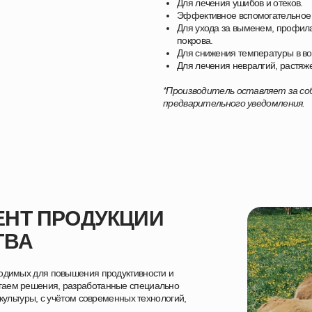
Для лечения ушибов и отеков.
Эффективное вспомогательное с
Для ухода за выменем, профила
покрова.
Для снижения температуры в вос
Для лечения невралгий, растяж
*Производитель оставляет за соб
предварительного уведомления.
НТ ПРОДУКЦИИ
ТВА
ходимых для повышения продуктивности и
гаем решения, разработанные специально
акультуры, с учётом современных технологий,