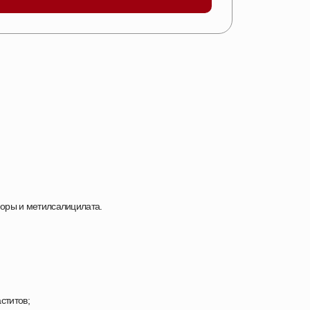
оры и метилсалицилата.
ститов;