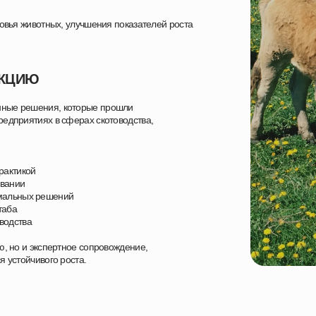
ровья животных, улучшения показателей роста
УКЦИЮ
нные решения, которые прошли
едприятиях в сферах скотоводства,
рактикой
овании
имальных решений
таба
водства
ю, но и экспертное сопровождение,
 устойчивого роста.