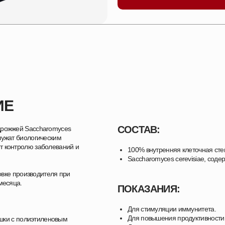
ИЕ
СОСТАВ:
 дрожжей Saccharomyces
лужат биологическим
т контролю заболеваний и
100% внутренняя клеточная ст
Saccharomyces cerevisiae, соде
овке производителя при
месяца.
ПОКАЗАНИЯ:
Для стимуляции иммунитета.
Для повышения продуктивности
шки с полиэтиленовым