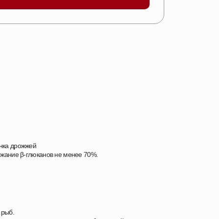
енка дрожжей
ржание β-глюканов не менее 70%.
 рыб.