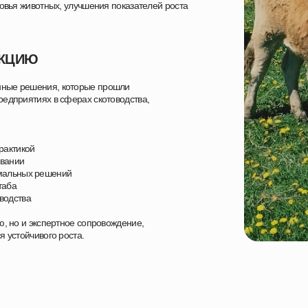
ровья животных, улучшения показателей роста
УКЦИЮ
нные решения, которые прошли
едприятиях в сферах скотоводства,
рактикой
овании
имальных решений
таба
водства
ю, но и экспертное сопровождение,
 устойчивого роста.