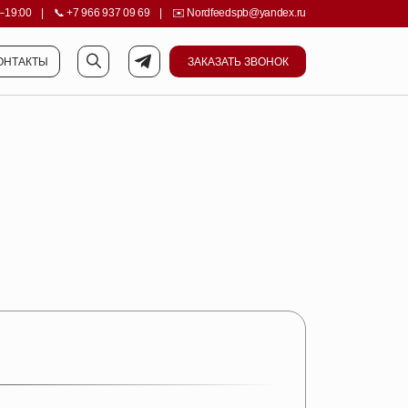
–19:00
||||
|
||||
📞
+7 966 937 09 69
||||
|
||||
✉️
Nordfeedspb@yandex.ru
ОНТАКТЫ
ЗАКАЗАТЬ ЗВОНОК
ОНТАКТЫ
ЗАКАЗАТЬ ЗВОНОК