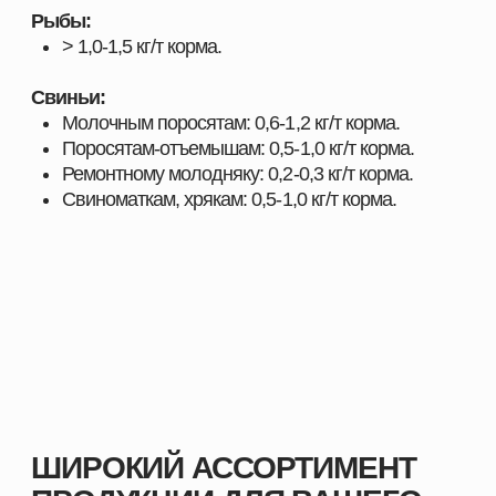
Наши преимущества:
Продукция, эффективность которой
подтверждена практикой
Надёжность и стабильность результата при
использовании
Поддержка специалистов и помощь в подборе
оптимальных решений
Индивидуальный подход к хозяйствам любого
масштаба
Комплексные решения под разные отрасли
животноводства
С нами вы получаете не только качественную
продукцию, но и экспертное сопровождение,
позволяющее повысить показатели хозяйства и
добиться устойчивого роста.