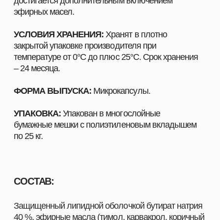
Нормализация микробиоценоза кишечника.
Подавление патогенных микроорганизмов –
профилактика кишечных инфекций.
ДОЗИРОВКА:
Рыбы:
> 1,0-1,5 кг/т корма.
Свиньи:
Молочным поросятам: 0,6-1,2 кг/т корма.
Поросятам-отъемышам: 0,5-1,0 кг/т корма.
Ремонтному молодняку: 0,2-0,3 кг/т корма.
Свиноматкам, хрякам: 0,5-1,0 кг/т корма.
ШИРОКИЙ АССОРТИМЕНТ