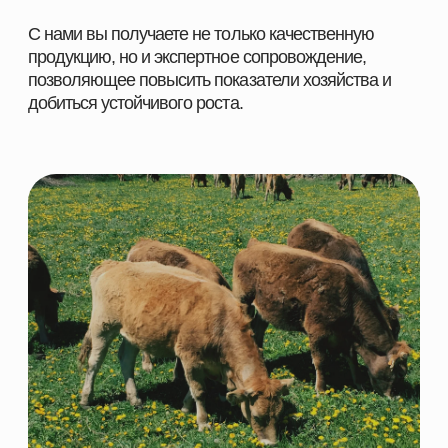
НАВИГАЦИЯ
КАТЕГОРИИ
Главная
Скотоводство
Каталог
Свиноводство
О компании
Птицеводство
Направления
Рыбоводство
Партнеры
Ферменты
Контакты
КОНТАКТНАЯ ИНФОРМАЦИЯ
+7 966 937 09 69
Nordfeedspb@yandex.ru
Адрес: Ленинградская обл., Гатчинский р-
н., д. Большие Колпаны, ул. 30 Лет
Победы, д. 1, пом. 105
ОСТАВИТЬ ЗАЯВКУ