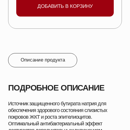
закрытой упаковке производителя при
температуре от 0°С до плюс 25°С. Срок хранения
– 24 месяца.
ФОРМА ВЫПУСКА:
Микрокапсулы.
УПАКОВКА:
Упакован в многослойные
бумажные мешки с полиэтиленовым вкладышем
по 25 кг.
СОСТАВ:
Защищенный липидной оболочкой бутират натрия
40 %, эфирные масла (тимол, карвакрол, коричный
альдегид) не менее 5 %.
ПОКАЗАНИЯ:
Регенерация слизистых покровов, энтероцитов
ЖКТ.
Рост и развитие кишечника.
Повышение переваримости и усвоения
питательных веществ.
Усиление иммунного статуса.