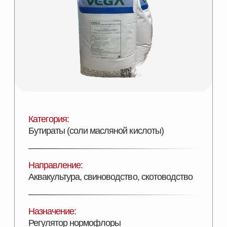
Категория:
Бутираты (соли масляной кислоты)
Направление:
Аквакультура, свиноводство, скотоводство
Назначение:
Регулятор нормофлоры
Состав:
Защищенный бутират натрия
Эффективность:
Увеличение ССП и переваримости
Лицензии:
Сертифицирован
Вид поставки:
Фасовка в мешках по 25 кг