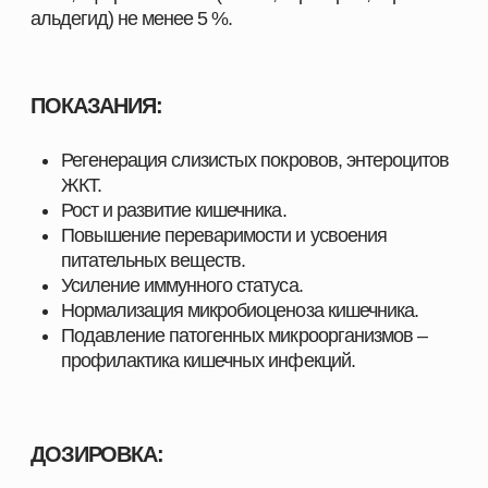
ПРОДУКЦИИ ДЛЯ ВАШЕГО
ХОЗЯЙСТВА
Наш каталог включает полный комплекс товаров,
необходимых для повышения продуктивности и
эффективности хозяйств любого масштаба. Мы
предлагаем решения, разработанные специально
для животноводства, свиноводства, птицеводства
и аквакультуры, с учётом современных технологий,
стандартов качества и требований отрасли.
Здесь вы найдёте всё, что нужно для поддержания
здоровья животных, улучшения показателей роста
и оптимизации производственных процессов.
ПОЧЕМУ ВЫБИРАЮТ НАШУ ПРОДУКЦИЮ
Мы поставляем только проверенные и
сертифицированные решения, которые прошли
многократные испытания и зарекомендовали себя
на предприятиях в сферах скотоводства,
свиноводства
, птицеводства и аквакультуры.