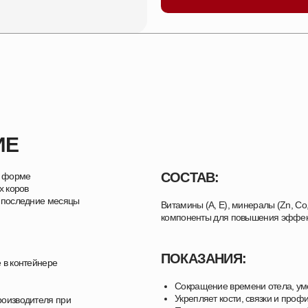
ИЕ
СОСТАВ:
в форме
х коров
 последние месяцы
Витамины (А, Е), минералы (Zn, Co, 
компоненты для повышения эффект
ПОКАЗАНИЯ:
 в контейнере
Сокращение времени отела, ум
Укрепляет кости, связки и проф
производителя при