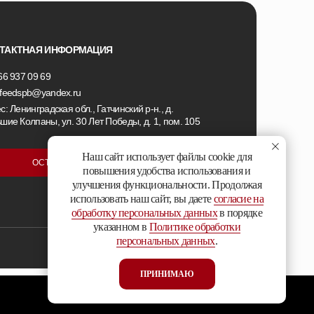
ТАКТНАЯ ИНФОРМАЦИЯ
66 937 09 69
feedspb@yandex.ru
с: Ленинградская обл., Гатчинский р-н., д.
шие Колпаны, ул. 30 Лет Победы, д. 1, пом. 105
Наш сайт использует файлы cookie для
ОСТАВИТЬ ЗАЯВКУ
повышения удобства использования и
улучшения функциональности. Продолжая
использовать наш сайт, вы даете
согласие на
обработку персональных данных
в порядке
указанном в
Политике обработки
персональных данных
.
Сайт разработан
ПРИНИМАЮ