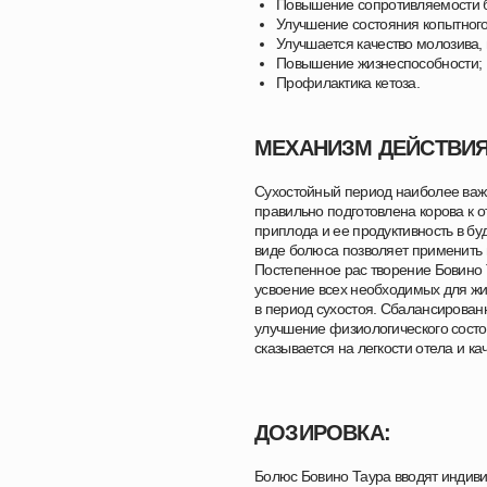
Повышение сопротивляемости 
Улучшение состояния копытного
Улучшается качество молозива,
Повышение жизнеспособности;
Профилактика кетоза.
МЕХАНИЗМ ДЕЙСТВИЯ
Сухостойный период наиболее важн
правильно подготовлена корова к о
приплода и ее продуктивность в б
виде болюса позволяет применить 
Постепенное рас творение Бовино 
усвоение всех необходимых для жи
в период сухостоя. Сбалансирован
улучшение физиологического состо
сказывается на легкости отела и к
ДОЗИРОВКА:
Болюс Бовино Таура вводят индивид