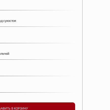
д сухостоя
ателей
БАВИТЬ В КОРЗИНУ