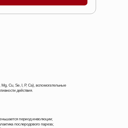
Mg, Cu, Se, I, P, Ca), вспомогательные
ивности действия.
еньшается период инволюции;
илактика послеродового пареза;