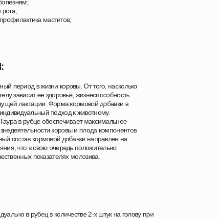
болезням;
 рога;
 профилактика маститов;
:
ый период в жизни коровы. От того, насколько
телу зависит ее здоровье, жизнеспособность
удущей лактации. Форма кормовой добавки в
индивидуальный подход к животному.
Таура в рубце обеспечивает максимальное
знедеятельности коровы и плода компонентов
ный состав кормовой добавки направлен на
яния, что в свою очередь положительно
ачественных показателях молозива.
уально в рубец в количестве 2-х штук на голову при