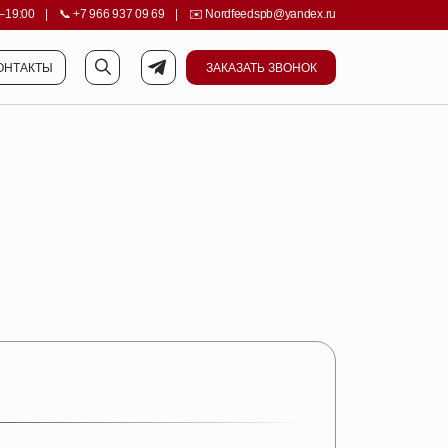
–19:00
||||
|
||||
📞
+7 966 937 09 69
||||
|
||||
✉️
Nordfeedspb@yandex.ru
ОНТАКТЫ
ЗАКАЗАТЬ ЗВОНОК
ОНТАКТЫ
ЗАКАЗАТЬ ЗВОНОК