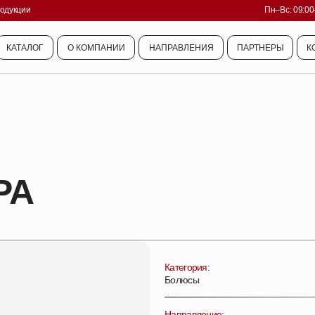
родукции
Пн–Вс: 09:00
КАТАЛОГ
О КОМПАНИИ
НАПРАВЛЕНИЯ
ПАРТНЕРЫ
К
КАТАЛОГ
О КОМПАНИИ
НАПРАВЛЕНИЯ
ПАРТНЕРЫ
К
РА
Категория:
Болюсы
Направление: