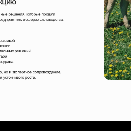
УКЦИЮ
нные решения, которые прошли
едприятиях в сферах скотоводства,
рактикой
овании
имальных решений
таба
водства
ю, но и экспертное сопровождение,
 устойчивого роста.