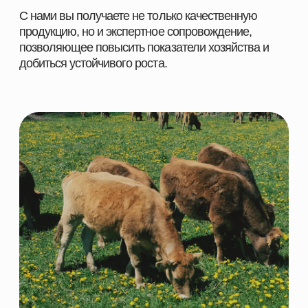
НАВИГАЦИЯ
КАТЕГОРИИ
Главная
Скотоводство
Каталог
Свиноводство
О компании
Птицеводство
Направления
Рыбоводство
Партнеры
Ферменты
Контакты
КОНТАКТНАЯ ИНФОРМАЦИЯ
+7 966 937 09 69
Nordfeedspb@yandex.ru
Адрес: Ленинградская обл., Гатчинский р-
н., д. Большие Колпаны, ул. 30 Лет
Победы, д. 1, пом. 105
ОСТАВИТЬ ЗАЯВКУ