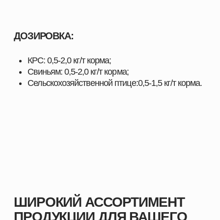
Наши преимущества:
Продукция, эффективность которой
подтверждена практикой
Надёжность и стабильность результата при
использовании
Поддержка специалистов и помощь в подборе
оптимальных решений
Индивидуальный подход к хозяйствам любого
масштаба
Комплексные решения под разные отрасли
животноводства
С нами вы получаете не только качественную
продукцию, но и экспертное сопровождение,
позволяющее повысить показатели хозяйства и
добиться устойчивого роста.