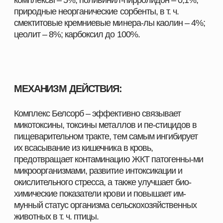
ХОЗЯЙСТВА
Наш каталог включает полный комплекс товаров,
необходимых для повышения продуктивности и
эффективности хозяйств любого масштаба. Мы
предлагаем решения, разработанные специально
для животноводства, свиноводства, птицеводства
и аквакультуры, с учётом современных технологий,
стандартов качества и требований отрасли.
Здесь вы найдёте всё, что нужно для поддержания
здоровья животных, улучшения показателей роста
и оптимизации производственных процессов.
ПОЧЕМУ ВЫБИРАЮТ НАШУ ПРОДУКЦИЮ
Мы поставляем только проверенные и
сертифицированные решения, которые прошли
многократные испытания и зарекомендовали себя
на предприятиях в сферах скотоводства,
свиноводства
, птицеводства и аквакультуры.