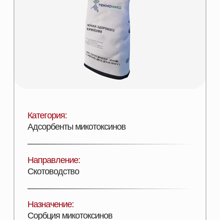
Категория:
Адсорбенты микотоксинов
Направление:
Скотоводство
Назначение:
Сорбция микотоксинов
Состав:
Минеральные компоненты
Эффективность:
Увеличение ССП и продуктивности
Лицензии:
Сертифицирован
Вид поставки:
Фасовка в мешки 25 кг