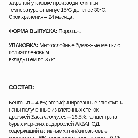
пищеварительном тракте, тем самым ингибирует
их всасывание из кишечника в кровь,
предотвращает контаминацию ЖКТ патогенны-ми
микроорганизмами, развитие интоксикации и
окислительного стресса, а также улучшает био-
химические показатели крови и повышает им-
мунный статус организма сельскохозяйственных
животных в т. ч. птицы.
ДОЗИРОВКА:
КРС: 0,5-2,0 кг/т корма;
Свиньям: 0,5-2,0 кг/т корма;
Сельскохозяйственной птице:0,5-1,5 кг/т корма.
ШИРОКИЙ АССОРТИМЕНТ
ПРОДУКЦИИ ДЛЯ ВАШЕГО