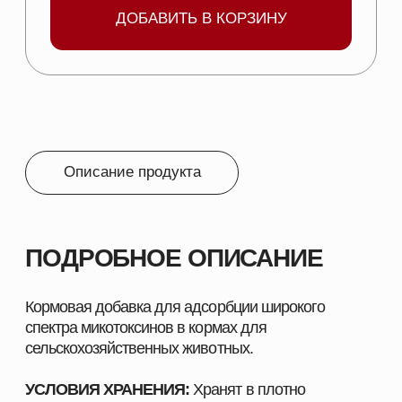
ФОРМА ВЫПУСКА:
Порошок.
УПАКОВКА:
Многослойные бумажные мешки с
полиэтиленовым
вкладышем по 25 кг.
СОСТАВ:
Бентонит – 49%; этерифицированные глюкоман-
наны полученные из клеточных стенок
дрожжей
Saccharomyces
– 16,5%; концентрата
бурых мор-ских водорослей АКВАНОД,
содержащий активные хитин/хитозановые
комплексы – 5%; поливинил-пирролидон – 0,1%;
природные неорганические сорбенты, в т. ч.
смектитовые кремниевые минера-лы каолин – 4%;
цеолит – 8%; карбоксил до 100%.
МЕХАНИЗМ ДЕЙСТВИЯ:
Комплекс Белсорб – эффективно связывает
микотоксины, токсины металлов и пе-стицидов в