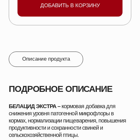
условий хранения. Хранят
в плотно закрытой
упаковке производителя в сухом, защищенном от
прямых солнечных лучей, хорошо
проветриваемом месте при температуре от
минус 10°С до плюс 30°С.
УПАКОВКА:
Выпускают смесь расфасованной в
трех- или четырехслойные бумажные мешки с
применением пленочных мешков-вкладышей, в
полипропиленовые мешки или пакеты из
полимерных и комбинированных материалов по
5, 10, 20 и 25 кг.
СОСТАВ:
Муравьиная кислота - 15%
Лимонная кислота - 12,5%
Пропионовая кислота - 10%
Фумаровая кислота - 10%
Формиат кальция - 9%
Молочная кислота - 5%
Пропионат кальция - 3%
Бензойная кислота - 1%
Уксусная кислота - 0,5%
Сорбиновая кислота - 0,5%