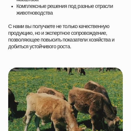
О компании
Птицеводство
Направления
Рыбоводство
Партнеры
Ферменты
Контакты
КОНТАКТНАЯ ИНФОРМАЦИЯ
+7 966 937 09 69
Nordfeedspb@yandex.ru
Адрес: Ленинградская обл., Гатчинский р-
н., д. Большие Колпаны, ул. 30 Лет
Победы, д. 1, пом. 105
ОСТАВИТЬ ЗАЯВКУ