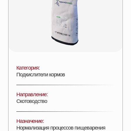
Категория:
Подкислители кормов
Направление:
Скотоводство
Назначение:
Нормализация процессов пищеварения
Состав:
Комплекс органических кислот и их солей
Эффективность:
Увеличение показателей продуктивности
Лицензии:
Сертифицирован
Вид поставки:
Фасовка в мешки по 20 и 25 кг