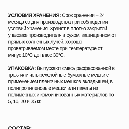
Лауриновая кислота - 0,5%
Наполнитель на основе природных глинистых
минералов, активированных в процессе обжига,
диоксида кремния и природного сорбента (до
100%).
ПОКАЗАНИЯ:
Для нормализации микрофлоры желудочно-
кишечного тракта свиней и
сельскохозяйственной птицы;
Для улучшения процесса переваримости
корма;
Для усилениямоторно-секреторной
деятельности ЖКТ;
Для сниженияКСС корма;
Для увеличения продуктивности и сохранности
свиней и сельскохозяйственной птицы;
Дляулучшения конверсии корма.
МЕХАНИЗМ ДЕЙСТВИЯ: