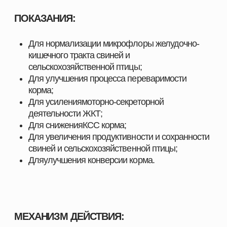
эффективности хозяйств любого масштаба. Мы
предлагаем решения, разработанные специально
для животноводства, свиноводства, птицеводства
и аквакультуры, с учётом современных технологий,
стандартов качества и требований отрасли.
Здесь вы найдёте всё, что нужно для поддержания
здоровья животных, улучшения показателей роста
и оптимизации производственных процессов.
ПОЧЕМУ ВЫБИРАЮТ НАШУ ПРОДУКЦИЮ
Мы поставляем только проверенные и
сертифицированные решения, которые прошли
многократные испытания и зарекомендовали себя
на предприятиях в сферах скотоводства,
свиноводства
, птицеводства и аквакультуры.
Наши преимущества:
Продукция, эффективность которой
подтверждена практикой
Надёжность и стабильность результата при
использовании