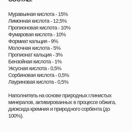
БелАцид
обладает подкисляющими,
антибактериальными и фунгицидными
свойствами. Входящие в состав добавки
органические кислоты создают
высокоэффективную комбинацию, обладающую
синергизмом, направленным на усиление
действия каждого компонента. Сочетание
трехосновной лимонной кислоты и плохо
диссоциируемой фумаровой кислоты повышает
буферную емкость кормов.
ШИРОКИЙ АССОРТИМЕНТ
ПРОДУКЦИИ ДЛЯ ВАШЕГО
ХОЗЯЙСТВА
Наш каталог включает полный комплекс товаров,
необходимых для повышения продуктивности и