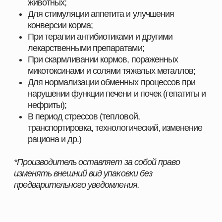
ПОЧЕМУ ВЫБИРАЮТ НАШУ ПРОДУКЦИЮ
Мы поставляем только проверенные и
сертифицированные решения, которые прошли
многократные испытания и зарекомендовали себя
на предприятиях в сферах скотоводства,
свиноводства
, птицеводства и аквакультуры.
Наши преимущества:
Продукция, эффективность которой
подтверждена практикой
Надёжность и стабильность результата при
использовании
Поддержка специалистов и помощь в подборе
оптимальных решений
Индивидуальный подход к хозяйствам любого
масштаба
Комплексные решения под разные отрасли
животноводства
С нами вы получаете не только качественную
продукцию, но и экспертное сопровождение,
позволяющее повысить показатели хозяйства и
добиться устойчивого роста.