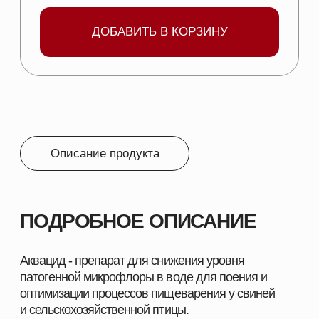
Муравьиная кислота не менее 40%,
Пропионовая кислота не менее 5%
Молочная кислота не менее 8%,
Уксусная кислота не менее 8%
Лимонная кислота не менее 1%
Сорбиновая кислота не менее 1 %
Буферный агент формиат натрия не менее 5%
Соли меди 0,05% по меди
Вода до 100 %
ПОКАЗАНИЯ:
для снижения уровня патогенной микрофлоры
в воде для поения и оптимизации процессов
пищеварения у свиней и сельскохозяйственной
птицы.
*Производитель оставляет за собой право
изменять внешний вид упаковки без
предварительного уведомления.