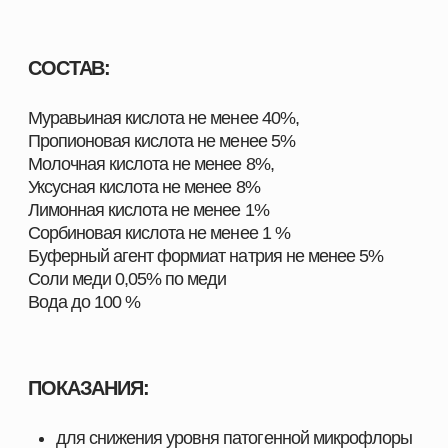
ШИРОКИЙ АССОРТИМЕНТ
ПРОДУКЦИИ ДЛЯ ВАШЕГО
ХОЗЯЙСТВА
Наш каталог включает полный комплекс товаров,
необходимых для повышения продуктивности и
эффективности хозяйств любого масштаба. Мы
предлагаем решения, разработанные специально
для животноводства, свиноводства, птицеводства
и аквакультуры, с учётом современных технологий,
стандартов качества и требований отрасли.
Здесь вы найдёте всё, что нужно для поддержания
здоровья животных, улучшения показателей роста
и оптимизации производственных процессов.
ПОЧЕМУ ВЫБИРАЮТ НАШУ ПРОДУКЦИЮ