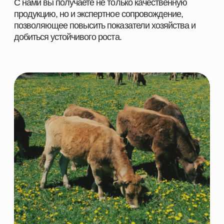
ПОСТАВЩИК
КОРМОВЫХ РЕШЕНИЙ
НАВИГАЦИЯ
КАТЕГОРИИ
Главная
Скотоводство
Каталог
Свиноводство
О компании
Птицеводство
Направления
Рыбоводство
Партнеры
Ферменты
Контакты
КОНТАКТНАЯ ИНФОРМАЦИЯ
+7 966 937 09 69
Nordfeedspb@yandex.ru
Адрес: Ленинградская обл., Гатчинский р-
н., д. Большие Колпаны, ул. 30 Лет
Победы, д. 1, пом. 105