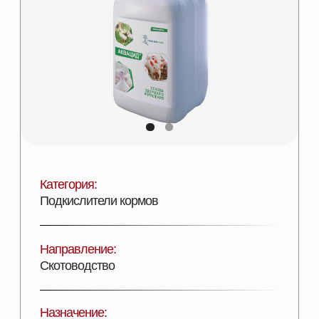
Категория:
Подкислители кормов
Направление:
Скотоводство
Назначение:
Нормализация процессов пищеварения
Состав:
Органический селен
Эффективность:
Увеличение показателей продуктивности
Лицензии:
Сертифицирован
Вид поставки: