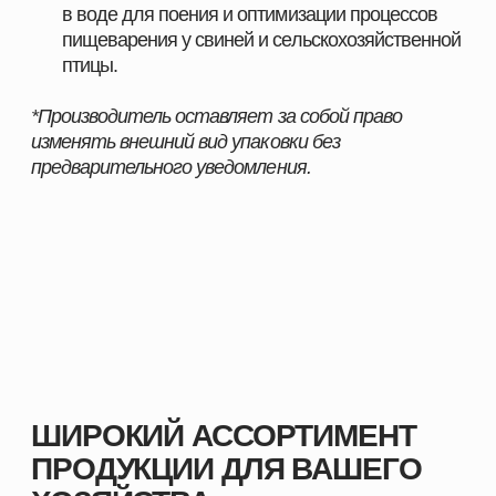
Мы поставляем только проверенные и
сертифицированные решения, которые прошли
многократные испытания и зарекомендовали себя
на предприятиях в сферах скотоводства,
свиноводства
, птицеводства и аквакультуры.
Наши преимущества:
Продукция, эффективность которой
подтверждена практикой
Надёжность и стабильность результата при
использовании
Поддержка специалистов и помощь в подборе
оптимальных решений
Индивидуальный подход к хозяйствам любого
масштаба
Комплексные решения под разные отрасли
животноводства
С нами вы получаете не только качественную
продукцию, но и экспертное сопровождение,
позволяющее повысить показатели хозяйства и
добиться устойчивого роста.