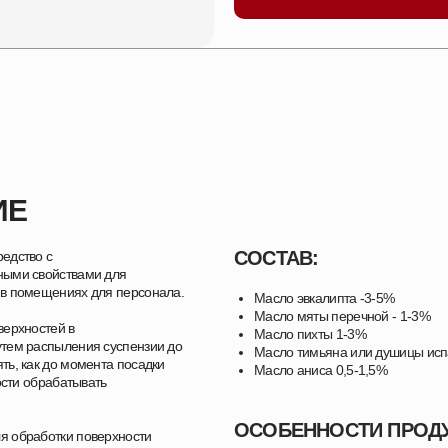
ИЕ
СОСТАВ:
редство c
ными свойствами для
 в помещениях для персонала.
Масло эвкалипта -3-5%
Масло мяты перечной - 1-3%
верхностей в
Масло пихты 1-3%
утем распыления суспензии до
Масло тимьяна или душицы испа
ть, как до момента посадки
Масло аниса 0,5-1,5%
ости обрабатывать
ОСОБЕННОСТИ ПРОДУ
ля обработки поверхности