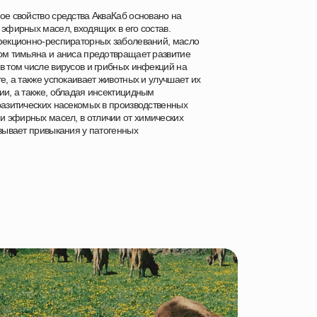
ое свойство средства АкваКаб основано на
 эфирных масел, входящих в его состав.
нфекционно-респираторных заболеваний, масло
ом тимьяна и аниса предотвращает развитие
в том числе вирусов и грибных инфекций на
е, а также успокаивает животных и улучшает их
ии, а также, обладая инсектицидным
разитических насекомых в производственных
 эфирных масел, в отличии от химических
ызывает привыкания у патогенных