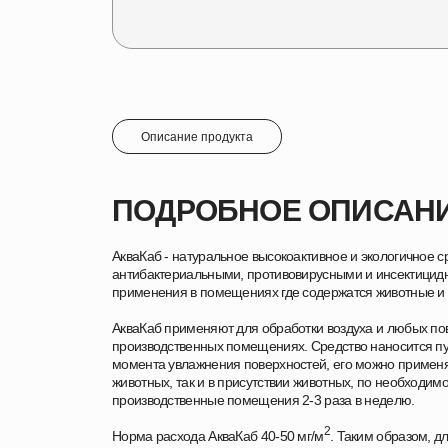
Описание продукта
ПОДРОБНОЕ ОПИСАН
АкваКаб
- натуральное высокоактивное и экологичное с
антибактериальными, противовирусными и инсектицид
применения в помещениях где содержатся животные и
АкваКаб применяют для обработки воздуха и любых по
производственных помещениях. Средство наносится п
момента увлажнения поверхностей, его можно применя
животных, так и в присутствии животных, по необходим
производственные помещения 2-3 раза в неделю.
2
Норма расхода АкваКаб 40-50 мг/м
. Таким образом, д