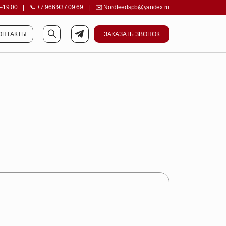
–19:00
||||
|
||||
📞
+7 966 937 09 69
||||
|
||||
✉️
Nordfeedspb@yandex.ru
ОНТАКТЫ
ЗАКАЗАТЬ ЗВОНОК
ОНТАКТЫ
ЗАКАЗАТЬ ЗВОНОК