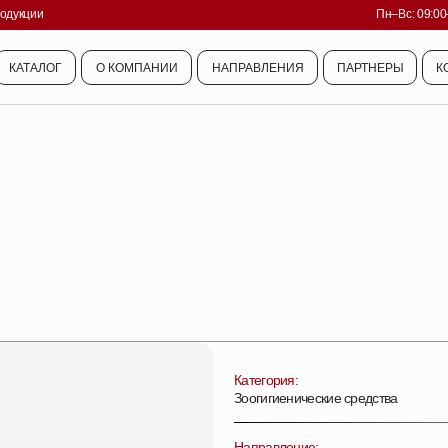
родукции
Пн–Вс: 09:00
КАТАЛОГ
О КОМПАНИИ
НАПРАВЛЕНИЯ
ПАРТНЕРЫ
К
КАТАЛОГ
О КОМПАНИИ
НАПРАВЛЕНИЯ
ПАРТНЕРЫ
К
Категория:
Зоогигиенические средства
Направление: