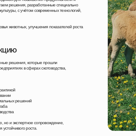
гаем решения, разработанные специально
акультуры, с учётом современных технологий,
ровья животных, улучшения показателей роста
УКЦИЮ
нные решения, которые прошли
едприятиях в сферах скотоводства,
рактикой
овании
имальных решений
таба
водства
ю, но и экспертное сопровождение,
 устойчивого роста.