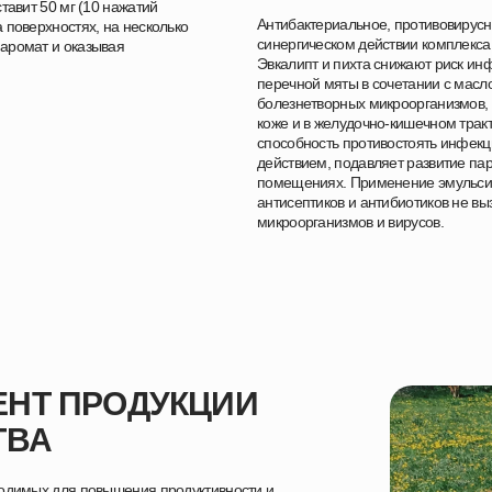
тавит 50 мг (10 нажатий
Антибактериальное, противовирусн
 поверхностях, на несколько
синергическом действии комплекса
аромат и оказывая
Эвкалипт и пихта снижают риск и
перечной мяты в сочетании с масл
болезнетворных микроорганизмов, 
коже и в желудочно-кишечном тракт
способность противостоять инфекц
действием, подавляет развитие па
помещениях. Применение эмульсии
антисептиков и антибиотиков не в
микроорганизмов и вирусов.
НТ ПРОДУКЦИИ
ТВА
ходимых для повышения продуктивности и