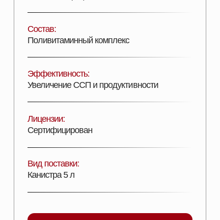
ДОБАВИТЬ В КОРЗИНУ
Описание продукта
ПОДРОБНОЕ ОПИСАНИЕ
АкваВит В — жидкий комплекс витаминов
группы В, действие которых усилено эфирными
маслами эвкалипта и грейпфрута, экстрактом
куркумы и витамином С.
АкваВит В предназначен для профилактики
вторичных гиповитаминозов группы В,
обусловленных снижением потребления корма,