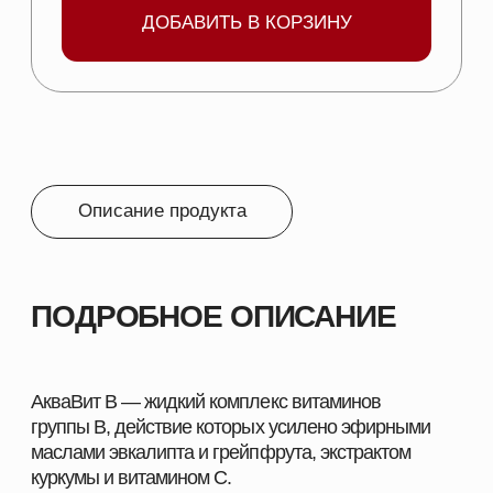
особенно в период стресса, и связанных с ними
метаболических нарушений, а также для
стимуляции иммунной системы организма
животных.
СОСТАВ:
В 1 л кормовой добавки АКВАВИТ В содержится:
Витамин В1 11 500 мг
Витамин В2 230 мг
Кальция пантотенат 17 250 мг
Никотинамид 34 500 мг
Витамин В6 5 750 мг
Витамин В12 28,75 мг
Витамин С 55 000 мг
Смесь эфирных масел 9000 мг
Куркумин 1000 мг
Вспомогательное вещество
ПОКАЗАНИЯ: