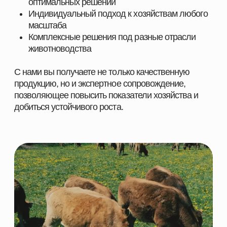
ПОСТАВЩИК
КОРМОВЫХ РЕШЕНИЙ
НАВИГАЦИЯ
КАТЕГОРИИ
Главная
Скотоводство
Каталог
Свиноводство
О компании
Птицеводство
Направления
Рыбоводство
Партнеры
Ферменты
Контакты
КОНТАКТНАЯ ИНФОРМАЦИЯ
+7 966 937 09 69
Nordfeedspb@yandex.ru
Адрес: Ленинградская обл., Гатчинский р-
н., д. Большие Колпаны, ул. 30 Лет
Победы, д. 1, пом. 105