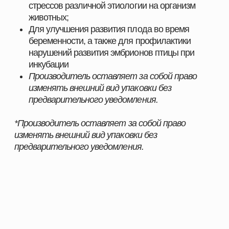
сертифицированные решения, которые прошли
многократные испытания и зарекомендовали себя
на предприятиях в сферах скотоводства,
свиноводства
, птицеводства и аквакультуры.
Наши преимущества:
Продукция, эффективность которой
подтверждена практикой
Надёжность и стабильность результата при
использовании
Поддержка специалистов и помощь в подборе
оптимальных решений
Индивидуальный подход к хозяйствам любого
масштаба
Комплексные решения под разные отрасли
животноводства
С нами вы получаете не только качественную
продукцию, но и экспертное сопровождение,
позволяющее повысить показатели хозяйства и
добиться устойчивого роста.