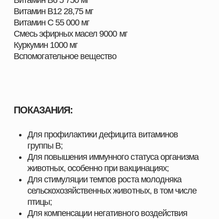
ШИРОКИЙ АССОРТИМЕНТ
ПРОДУКЦИИ ДЛЯ ВАШЕГО
ХОЗЯЙСТВА
Наш каталог включает полный комплекс товаров,
необходимых для повышения продуктивности и
эффективности хозяйств любого масштаба. Мы
предлагаем решения, разработанные специально
для животноводства, свиноводства, птицеводства
и аквакультуры, с учётом современных технологий,
стандартов качества и требований отрасли.
Здесь вы найдёте всё, что нужно для поддержания
здоровья животных, улучшения показателей роста
и оптимизации производственных процессов.
ПОЧЕМУ ВЫБИРАЮТ НАШУ ПРОДУКЦИЮ
Мы поставляем только проверенные и