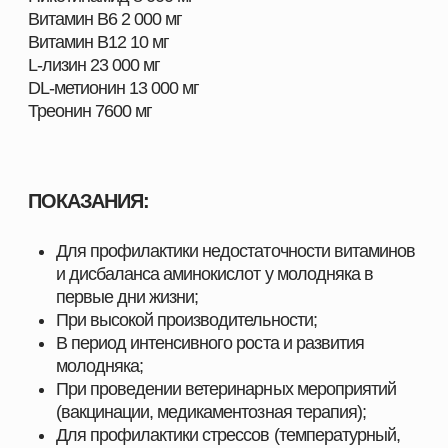
ХОЗЯЙСТВА
Наш каталог включает полный комплекс товаров,
необходимых для повышения продуктивности и
эффективности хозяйств любого масштаба. Мы
предлагаем решения, разработанные специально
для животноводства, свиноводства, птицеводства
и аквакультуры, с учётом современных технологий,
стандартов качества и требований отрасли.
Здесь вы найдёте всё, что нужно для поддержания
здоровья животных, улучшения показателей роста
и оптимизации производственных процессов.
ПОЧЕМУ ВЫБИРАЮТ НАШУ ПРОДУКЦИЮ
Мы поставляем только проверенные и
сертифицированные решения, которые прошли
многократные испытания и зарекомендовали себя
на предприятиях в сферах скотоводства,
свиноводства
, птицеводства и аквакультуры.