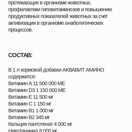
и дисбаланса аминокислот у молодняка в
первые дни жизни;
При высокой производительности;
В период интенсивного роста и развития
молодняка;
При проведении ветеринарных мероприятий
(вакцинации, медикаментозная терапия);
Для профилактики стрессов (температурный,
кормовой, технологический);
Для профилактики нарушений обмена
веществ, при гиповитаминозах и
несбалансированном кормлении.
*Производитель оставляет за собой право
изменять внешний вид упаковки без
предварительного уведомления.
ШИРОКИЙ АССОРТИМЕНТ
ПРОДУКЦИИ ДЛЯ ВАШЕГО