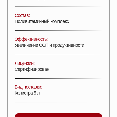
ДОБАВИТЬ В КОРЗИНУ
Описание продукта
ПОДРОБНОЕ ОПИСАНИЕ
АкваВит Амино — жидкий поливитаминный
комплекс, обогащенный незаменимыми
аминокислотами. Препарат предназначен для
нормализации обменных процессов,
протекающих в организме животных,
профилактики гиповитаминозов и повышению
продуктивных показателей животных за счет
активизации в организме анаболитических