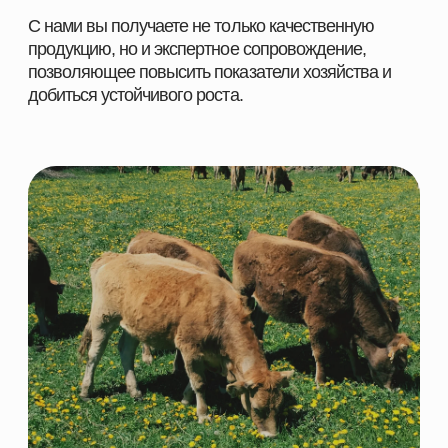
НАВИГАЦИЯ
КАТЕГОРИИ
Главная
Скотоводство
Каталог
Свиноводство
О компании
Птицеводство
Направления
Рыбоводство
Партнеры
Ферменты
Контакты
КОНТАКТНАЯ ИНФОРМАЦИЯ
+7 966 937 09 69
Nordfeedspb@yandex.ru
Адрес: Ленинградская обл., Гатчинский р-
н., д. Большие Колпаны, ул. 30 Лет
Победы, д. 1, пом. 105
ОСТАВИТЬ ЗАЯВКУ