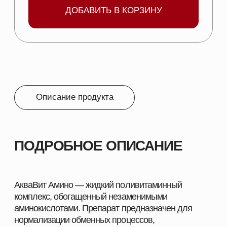
процессов.
СОСТАВ:
В 1 л кормовой добавки АКВАВИТ АМИНО
содержится:
Витамин А 11 500 000 МЕ
Витамин D3 1 150 000 МЕ
Витамин Е 11 500 мг
Витамин С 1 150 мг
Витамин В1 1 000 мг
Витамин В2 345 мг
Кальция пантотенат 4 000 мг
Никотинамид 8 000 мг
Витамин В6 2 000 мг
Витамин В12 10 мг
L-лизин 23 000 мг
DL-метионин 13 000 мг
Треонин 7600 мг
ПОКАЗАНИЯ:
Для профилактики недостаточности витаминов